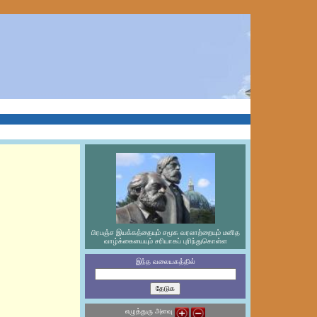
பிரபஞ்ச இயக்கத்தையும் சமூக வரலாற்றையும் மனித
வாழ்க்கையையும் சரியாகப் புரிந்துகொள்ள
இந்த வலையகத்தில்
எழுத்துரு அளவு