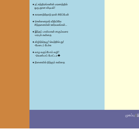
♦
நட்சத்திரங்களின் மரணத்தில்
ஒரு ஞான விடியல்!
♦
காரணத்தோடு நான் சிரிப்பேன்
♦
சென்னைநகர் வீதியிலே
சிந்தனையின் ஊர்வலங்கள்...
♦
இந்தப் பாவிமகன் சாகும்வரை
-மரபுக் கவிதை
♦
விழித்தெழு! வெற்றிபெறு!
-மேடைப் பேச்சு
♦
வாழ வகுப்போம் வழி!
-வெண்பாப் போட்டம�
♦
நினைவில் நிற்கும் கவிதை
முகப்பு
|
இ