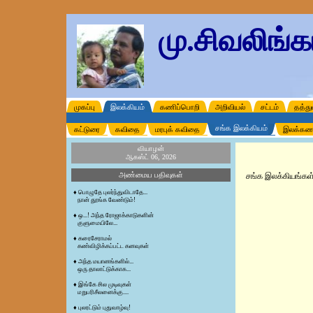
மு.சிவலிங்
முகப்பு
இலக்கியம்
கணிப்பொறி
அறிவியல்
சட்டம்
தத்து
சங்க இலக்கியம்
கட்டுரை
கவிதை
மரபுக் கவிதை
இலக்கண
வியாழன்
ஆகஸ்ட் 06, 2026
அண்மைய பதிவுகள்
சங்க இலக்கியங்கள் 
♦
பொழுதே புலர்ந்துவிடாதே...
நான் தூங்க வேண்டும்!
♦
ஒ...! அந்த ரோஜாக்காடுகளின்
குளுமையிலே...
♦
கரைசேராமல்
கண்விழிக்கப்பட்ட கனவுகள்
♦
அந்த மயானங்களில்...
ஒரு தாலாட்டுக்காக...
♦
இங்கே சில முடிவுகள்
மறுபரிசீலனைக்கு....
♦
புலரட்டும் புதுவாழ்வு!