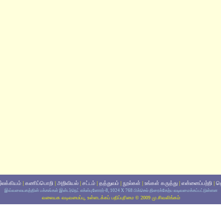
லக்கியம்
|
கணிப்பொறி
|
அறிவியல்
|
சட்டம்
|
தத்துவம்
|
நூல்கள்
|
உங்கள் கருத்து
|
என்னைப்பற்றி
|
தொ
இவ்வலையகத்தின் பக்கங்கள் இன்டர்நெட் எக்ஸ்புளோரர்-8, 1024 X 768 பிக்செல் திரைக்கேற்ப வடிவமைக்கப்பட்டுள்ளன
வலையக வடிவமைப்பு, உள்ளடக்கப் பதிப்புரிமை © 2009 மு.சிவலிங்கம்