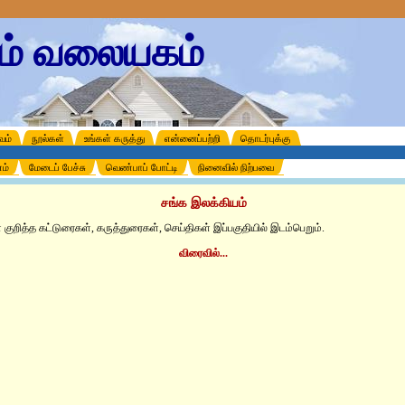
கம் வலையகம்
வம்
நூல்கள்
உங்கள் கருத்து
என்னைப்பற்றி
தொடர்புக்கு
ம்
மேடைப் பேச்சு
வெண்பாப் போட்டி
நினைவில் நிற்பவை
சங்க இலக்கியம்
குறித்த கட்டுரைகள், கருத்துரைகள், செய்திகள் இப்பகுதியில் இடம்பெறும்.
விரைவில்...