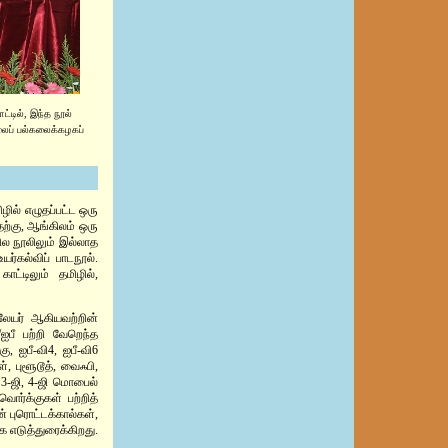
்டில், இந்த நூல்
ைப் பல்கலைக்கழகப்
ிழில் எழுதப்பட்ட ஒரு
தற்கு, ஆங்கிலம் ஒரு
ில நூலிலும் இல்லாத
ர்கல்விப் பாடநூல்.
ட்டிலும் தமிழில்,
் லேயர் ஆகியவற்றின்
ீ/ஐபீ பற்றி வேறெந்த
, ஐபீ-வி4, ஐபீ-வி6
, புளூடூத், வைஃபி,
 3-ஜி, 4-ஜி மொபைல்
ொர்க்குகள் பற்றித்
் புரொட்டக்கால்கள்,
 எடுத்துரைக்கிறது.