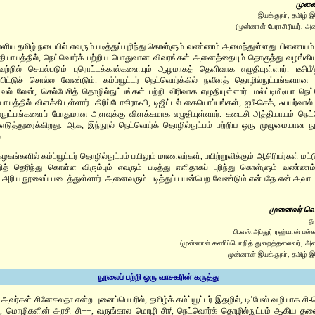
முனைவ
இயக்குநர், தமிழ்
(முன்னாள் பேராசிரியர், 
 எளிய தமிழ் நடையில் எவரும் படித்துப் புரிந்து கொள்ளும் வண்ணம் அமைந்துள்ளது. பிணையம
்தியாயத்தில், நெட்வொர்க் பற்றிய பொதுவான விவரங்கள் அனைத்தையும் தொகுத்து வழங்கியு
ற்றில் செயல்படும் புரொட்டக்கால்களையும் ஆழமாகத் தெளிவாக எழுதியுள்ளார். டீசிபீ/ஐ
்பிட்டுச் சொல்ல வேண்டும். கம்ப்யூட்டர் நெட்வொர்க்கில் நவீனத் தொழில்நுட்பங்களான 
்சுவல் லேன், செல்பேசித் தொழில்நுட்பங்கள் பற்றி விரிவாக எழுதியுள்ளார். மல்ட்டிமீடியா நெட
ாயத்தில் விளக்கியுள்ளார். கிரிப்டோகிராஃபி, டிஜிட்டல் கையொப்பங்கள், ஐபீ-செக், ஃபயர்வா
ில்நுட்பங்களைப் போதுமான அளவுக்கு விளக்கமாக எழுதியுள்ளார். கடைசி அத்தியாயம் நெ
ாக எடுத்துரைக்கிறது. ஆக, இந்நூல் நெட்வொர்க் தொழில்நுட்பம் பற்றிய ஒரு முழுமையான 
.
ழகங்களில் கம்ப்யூட்டர் தொழில்நுட்பம் பயிலும் மாணவர்கள், பயிற்றுவிக்கும் ஆசிரியர்கள் மட்
றித் தெரிந்து கொள்ள விரும்பும் எவரும் படித்து எளிதாகப் புரிந்து கொள்ளும் வண்ணம்,
்த அரிய நூலைப் படைத்துள்ளார். அனைவரும் படித்துப் பயன்பெற வேண்டும் என்பதே என் அ
முனைவர் வெ
த
பி.எஸ்.அப்துர் ரஹ்மான் ப
(முன்னாள் கணிப்பொறித் துறைத்தலைவர், அ
முன்னாள் இயக்குநர், தமிழ்
நூலைப் பற்றி ஒரு வாசகரின் கருத்து
் அவர்கள் சினேகலதா என்ற புனைப்பெயரில், தமிழ்க் கம்ப்யூட்டர் இதழில், டி’பேஸ் வழியாக ச
ள், மொழிகளின் அரசி சி++, வருங்கால மொழி சி#, நெட்வொர்க் தொழில்நுட்பம் ஆகிய தல