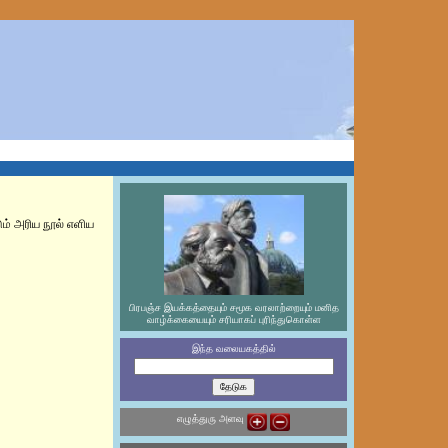
டும் அரிய நூல் எளிய
பிரபஞ்ச இயக்கத்தையும் சமூக வரலாற்றையும் மனித
வாழ்க்கையையும் சரியாகப் புரிந்துகொள்ள
இந்த வலையகத்தில்
எழுத்துரு அளவு