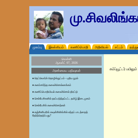
மு.சிவலிங்
முகப்பு
இலக்கியம்
கணிப்பொறி
அறிவியல்
சட்டம்
தத்து
வெள்ளி
ஆகஸ்ட் 07, 2026
கம்ப்யூட்டர் பயிலு
அண்மைய பதிவுகள்
♦
நெட்வொர்க் தொழில்நுட்பம் - புதிய நூல்
♦
களம்சார்ந்த கலைச்சொல்லாக்கம்
♦
கணிப்பொறியியல் கலைச்சொல் திரட்டு
♦
செல்பேசிகளில் தரப்படுத்தப்பட்ட தமிழ் இடைமுகம்
♦
செல்பேசிக் கலைச்சொற்கள்
♦
எஞ்சினியரிங் கவுன்சிலிங்கில் எந்தப் பாடத்தைத்
தேர்ந்தெடுப்பது?