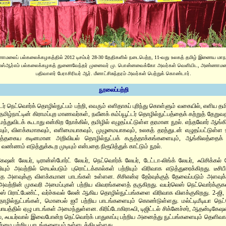
ணாமலைப் பல்கலைக்கழகத்தில் 2012 டிசம்பர் 28-30 தேதிகளில் நடைபெற்ற, 11-வது உலகத் தமிழ் இணைய மாநாட
. எஸ்ஆர்எம் பல்கலைக்கழகத் துணைவேந்தர் முனைவர் மு. பொன்னவைக்கோ அவர்கள் வெளியிட, அண்ணாமல
பதிவாளர் பேராசிரியர் ஆர். மீனாட்சிசுந்தரம் அவர்கள் பெற்றுக் கொண்டார்.
நூலைப்பற்றி
ட்டர் நெட்வொர்க் தொழில்நுட்பம் பற்றி, எவரும் எளிதாகப் புரிந்து கொள்ளும் வகையில், எளிய தம
ிழ்நாட்டின் கிராமப்புற மாணவர்கள், நவீனக் கம்ப்யூட்டர் தொழில்நுட்பத்தைக் கற்றுத் தேறுவ
துவிடக் கூடாது என்கிற நோக்கில், தமிழில் எழுதப்பட்டுள்ள தரமான நூல். எந்தவோர் ஆங்க
ும், விளக்கமாகவும், எளிமையாகவும், முழுமையாகவும், உலகத் தரத்துடன் எழுதப்பட்டுள்ள உய
எத்தகைய கடினமான அறிவியல் தொழில்நுட்பக் கருத்தாக்கங்களையும், ஆங்கிலத்தைக் கா
 வண்ணம் எடுத்துக்கூற முடியும் என்பதை நிரூபித்துக் காட்டும் நூல்.
ேஷன் லேயர், டிரான்ஸ்போர்ட் லேயர், நெட்வொர்க் லேயர், டேட்டா-லிங்க் லேயர், ஃபிசிக்கல
ியும் அவற்றில் செயல்படும் புரொட்டக்கால்கள் பற்றியும் விரிவாக எடுத்துரைக்கிறது. டீசிப
த அளவுக்கு விளக்கமான பாடங்கள் உள்ளன. சிசிஎன்ஏ தேர்வுக்குத் தேவைப்படும் அளவுக்கு
 அவற்றின் முகவரி அமைப்புகள் பற்றிய விவரங்களைத் தருகிறது. வயர்லெஸ் நெட்வொர்க்குகள்
் பிராட்பேண்ட், வர்ச்சுவல் லேன் ஆகிய தொழில்நுட்பங்களை விரிவாக விளக்குகிறது. 2-ஜி,
ழில்நுட்பங்கள், மொபைல் ஐபீ பற்றிய பாடங்களையும் கொண்டுள்ளது. மல்ட்டிமீடியா நெட்வ
யத்தில் ஏழு பாடங்கள் அமைந்துள்ளன. கிரிப்டோகிராஃபி, டிஜிட்டல் சிக்னேச்சர், ஆதன்டிகேஷன
ல், ஃபயர்வால் இவைபோன்ற நெட்வொர்க் பாதுகாப்பு பற்றிய அனைத்து நுட்பங்களையும் தெளிவாக
்மை பற்றிய பாடங்களையும் உள்ளடக்கியுள்ளது.