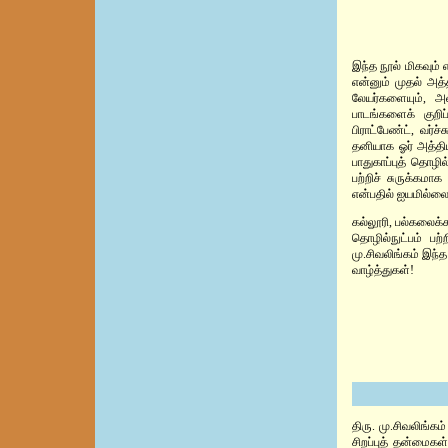
இந்த நூல் மிகவும்
என்னும் முதல் அத
லேயர்களையும், அவ
பாடங்களைக் குறிப
பிராட்பேண்ட், வர்ச
தனியாக ஓர் அத்திய
பாதுகாப்புத் தொழ
பற்றிச் சுருக்கம
என்பதில் ஐயமில்லை
கல்லூரி, பல்கலைக்க
தொழில்நுட்பம் பற்
மு.சிவலிங்கம் இந
வாழ்த்துகள்!
திரு. மு.சிவலிங்கம
சிறப்புத் தன்மைக