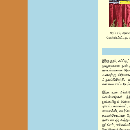
சிதம்பரம், அண்
வெளியிடப்பட்டது
இந்த நூல், கம்ப்யூ
முழுமையான நூல். தம
தடைக்கல்லாக அமைந்
அளவுக்கு விரிவாகவ
அதுமட்டுமின்றி, 
எளிமையாகப் புரியும்
இந்த நூல், அப்ளிக
செயல்பாடுகள் பற்ற
நூல்களிலும் இல்லா
புரொட்டக்கால்கள்,
வைமாக்ஸ், வயர்லெஸ
தகவல்தொடர்புத் தொ
தனியாக ஓர் அத்தியா
ஐபீ-செக், எஸ்எஸ்எ
நெட்வொர்க் மேலாண