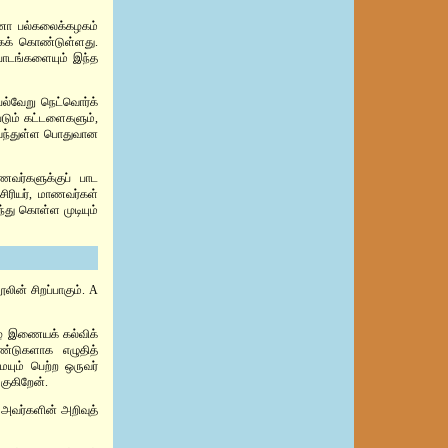
்ணா பல்கலைக்கழகம்
யாகக் கொண்டுள்ளது.
 பாடங்களையும் இந்த
் பல்வேறு நெட்வொர்க்
படும் கட்டளைகளும்,
ளிவந்துள்ள பொதுவான
ாணவர்களுக்குப் பாட
ஆசிரியர், மாணவர்கள்
ந்து கொள்ள முடியும்
லின் சிறப்பாகும். A
ிழ் இணையக் கல்விக்
்டுகளாக எழுதித்
ையும் பெற்ற ஒருவர்
குகிறேன்.
 அவர்களின் அறிவுத்