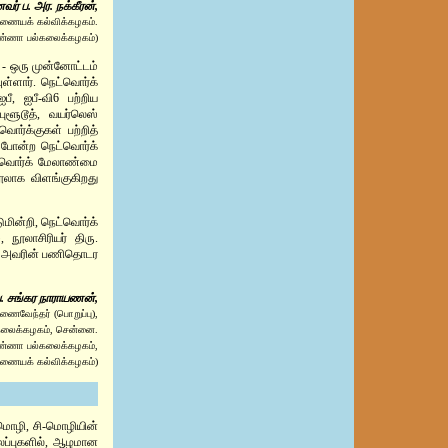
ர் ப. அர. நக்கீரன்,
 இணையக் கல்விக்கழகம்.
அண்ணா பல்கலைக்கழகம்)
் - ஒரு முன்னோட்டம்
ள்ளார். நெட்வொர்க்
பீ, ஐபீ-வி6 பற்றிய
புளூடூத், வயர்லெஸ்
்வொர்க்குகள் பற்றித்
ல் போன்ற நெட்வொர்க்
ட்வொர்க் மேலாண்மை
நூலாக விளங்குகிறது
டுமின்றி, நெட்வொர்க்
 நூலாசிரியர் திரு.
வா. அவரின் பணிதொடர
. சங்கர நாராயணன்,
ுணைவேந்தர் (பொறுப்பு),
ல்கலைக்கழகம், சென்னை.
ண்ணா பல்கலைக்கழகம்,
 இணையக் கல்விக்கழகம்)
ி-மொழி, சி-மொழியின்
ைப்புகளில், ஆழமான