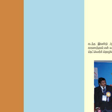
கடந்த இரண்டு ஆண
காரணத்தால் என் வல
நெட்வொர்க் தொழில்