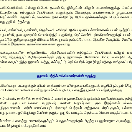
 கணிப்பொறியியல் அல்லது பி.டெக். தகவல் தொழில்நுட்பம் பயிலும் மாணவர்களுக்கு, அண
ிட்டத்தின்படி, கம்ப்யூட்டர் நெட்வொர்க் தாளுக்குரிய அனைத்துப் பாடங்களையும் முழுமை
ம் நெட்வொர்க் பாதுகாப்பும், மொபைல் தகவல்தொடர்பு ஆகிய தாள்களுக்குரிய பெரும்பாலான
து குறிப்பிடத்தக்கது.
ப்டீபீ, எஸ்எம்டீபீ, டிஎன்எஸ், ஹெச்டீடீபீ, டீசிபீ/ஐபீ ஆகிய புரொட்டக்கால்களைப் பயன்படுத்திப
வாக்கி, நடைமுறையில் செயல்படுத்தி வருகின்ற, நெட்வொர்க் புரோகிராமர்களுக்குப் பயன்
ழைசுட்டும் குறிமுறைகளும் விரிவாக இந்த நூலில் தரப்பட்டுள்ளன. ஆங்கில மொழியில் வெ
ூல்களில் இத்தகைய தகவல்களைக் காண முடியாது.
ைக்கழகங்களில், கல்லூரிகளில், பயிற்சியகங்களில் கம்ப்யூட்டர் நெட்வொர்க் பயிலும் ம
ook), கற்றுத்தரும் ஆசிரியர்களுக்குக் குறிப்பு நூலாகவும் (Reference Book) பயன்படும். 
ுள்ள எவரும் இந்த நூலைப் படித்து, கம்ப்யூட்டர் நெட்வொர்க் தொழில்நுட்பத்தை எளிதாகப் புரி
.
நூலைப் பற்றிக் கல்வியாளர்களின் கருத்து
ுமல்லாது, பாமரனுக்கும் புரியும் வண்ணம் பல எடுத்துக்காட்டுகளுடன் எழுதியிருப்பதும் இந்நூ
 on Computer Networks என்று தலைப்பில் கூறியிருப்பதை இந்நூல் மெய்ப்பித்திருக்கிறது.
கம் அவர்கள், கணினிக் கலைச்சொல் அகராதி உருவாக்கியதில் முக்கியப் பணியாற்றியவர். தம
கணினி பற்றிய பாடங்களை எழுதியவர். கணினி தொடர்பான பருவ இதழ்களில் பல்லாண
றிமுகமானவர். பலரின் பாராட்டையும் பரிசையும் பெற்றவர். அத்தகைய சிறப்புகளும், வல்லம
 நூலை எழுதியிருப்பது போற்றத் தகுந்த ஒரு செயலாகும். அதற்காக அவரை வாழ்த்தி வணங்
்டில் உள்ள அனைத்து மாணவர்களுக்கும் பொதுமக்களுக்கும் மிகுந்த பயனுள்ளதாக அமைந்து,
யாக இருக்கும் என்பது திண்ணம்.