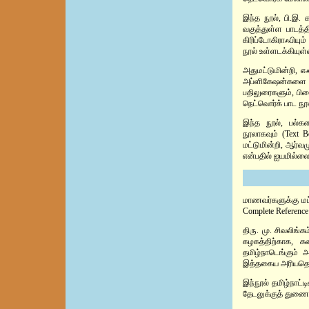
இந்த நூல், பி.இ.
வகுத்துள்ள பாடத்த
கிரிப்டோகிராஃபியு
நூல் உள்ளடக்கியுள்ள
அதுமட்டுமின்றி, எஃ
அப்ளிகேஷன்களை உரு
பதிலுரைகளும், பி
நெட்வொர்க் பாட ந
இந்த நூல், பல்கல
நூலாகவும் (Text B
மட்டுமின்றி, ஆர்வம
என்பதில் ஐயமில்லை
மாணவர்களுக்கு மட்ட
Complete Reference
திரு. மு. சிவலிங்
கழகத்திற்காக, 
தமிழ்நாடெங்கும் அ
இத்தகைய அரியதொரு
இந்நூல் தமிழ்நாட
தேடலுக்குத் துணை